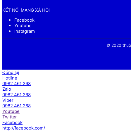
KẾT NỐI MẠNG XÃ HỘI
Facebook
Youtube
Instagram
© 2020 thuộc
Đóng lại
Hotline
0982 461 268
Zalo
0982 461 268
Viber
0982 461 268
Youtube
Twitter
Facebook
http://facebook.com/