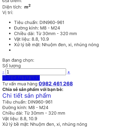
Địa điểm:
2
Diện tích:
m
Vị trí:
Tiêu chuẩn: DIN960-961
Đường kính: M8 - M24
Chiều dài: Từ 30mm - 320 mm
Vật liệu: 8.8, 10.9
Xử lý bề mặt: Nhuộm đen, xi, nhúng nóng
Bạn đang chọn:
Số lượng
-
+
YÊU CẦU TƯ VẤN
0982 461 268
Tư vấn mua hàng
Chia sẻ sản phẩm với bạn bè:
Chi tiết sản phẩm
Tiêu chuẩn: DIN960-961
Đường kính: M8 - M24
Chiều dài: Từ 30mm - 320 mm
Vật liệu: 8.8, 10.9
Xử lý bề mặt: Nhuộm đen, xi, nhúng nóng