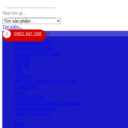
Tìm kiếm...
DANH MỤC SẢN PHẨM
0982 461 268
BULONG LIÊN KẾT
BULONG GIA CÔNG
BULONG HỆ LỤC GIÁC
ĐAI ỐC
TẮC KÊ
VÍT
TY REN
DÂY CÁP GIẰNG VÀ PHỤ KIỆN
LONG ĐEN
ĐINH
HỆ TREO ỐNG
THIẾT BỊ XÂY DỰNG - DÀN GIÁO
LƯỚI CÔNG NGHIỆP
SẢN PHẨM KHÁC
Menu