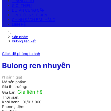
TRANG CHỦ
GIỚI THIỆU
DỰ ÁN CUNG CẤP
TIN TỨC & SỰ KIỆN
CHÍNH SÁCH BÁN HÀNG
LIÊN HỆ
Sản phẩm
Bulong liên kết
Click để phóng to ảnh
Bulong ren nhuyễn
(
1
đánh giá)
Mã sản phẩm:
Giá thị trường:
Giá liên hệ
Giá bán:
Thời gian:
Khởi hành: 01/01/1900
Phương tiện: