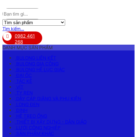
Tìm kiếm...
0982 461
268
DANH MỤC SẢN PHẨM
BULONG LIÊN KẾT
BULONG GIA CÔNG
BULONG HỆ LỤC GIÁC
ĐAI ỐC
TẮC KÊ
VÍT
TY REN
DÂY CÁP GIẰNG VÀ PHỤ KIỆN
LONG ĐEN
ĐINH
HỆ TREO ỐNG
THIẾT BỊ XÂY DỰNG - DÀN GIÁO
LƯỚI CÔNG NGHIỆP
SẢN PHẨM KHÁC