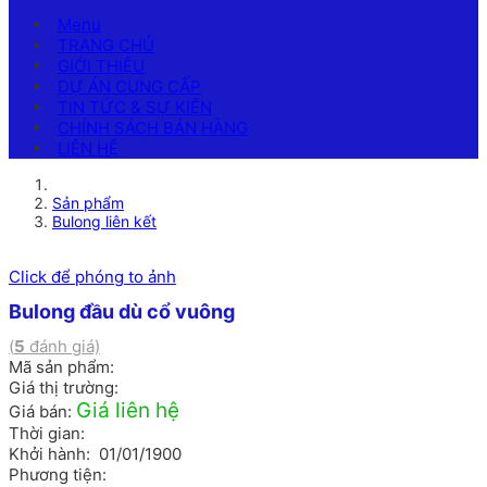
Menu
TRANG CHỦ
GIỚI THIỆU
DỰ ÁN CUNG CẤP
TIN TỨC & SỰ KIỆN
CHÍNH SÁCH BÁN HÀNG
LIÊN HỆ
Sản phẩm
Bulong liên kết
Click để phóng to ảnh
Bulong đầu dù cổ vuông
(
5
đánh giá)
Mã sản phẩm:
Giá thị trường:
Giá liên hệ
Giá bán:
Thời gian:
Khởi hành: 01/01/1900
Phương tiện: