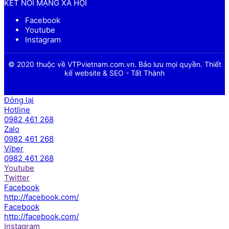
KẾT NỐI MẠNG XÃ HỘI
Facebook
Youtube
Instagram
© 2020 thuộc về VTPvietnam.com.vn. Bảo lưu mọi quyền. Thiết
kế website & SEO - Tất Thành
Đóng lại
Hotline
0982 461 268
Zalo
0982 461 268
Viber
0982 461 268
Youtube
Twitter
Facebook
http://facebook.com/
Facebook
http://facebook.com/
Instagram