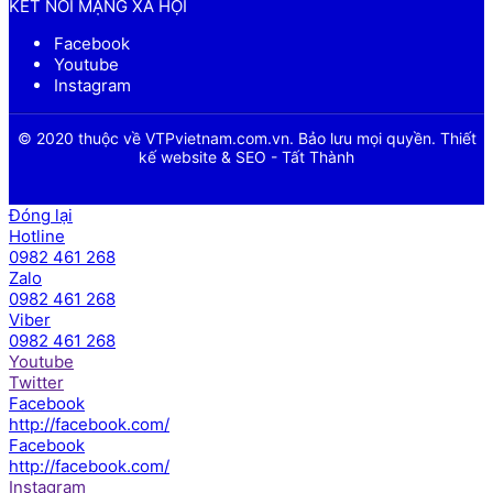
KẾT NỐI MẠNG XÃ HỘI
Facebook
Youtube
Instagram
© 2020 thuộc về VTPvietnam.com.vn. Bảo lưu mọi quyền. Thiết
kế website & SEO - Tất Thành
Đóng lại
Hotline
0982 461 268
Zalo
0982 461 268
Viber
0982 461 268
Youtube
Twitter
Facebook
http://facebook.com/
Facebook
http://facebook.com/
Instagram