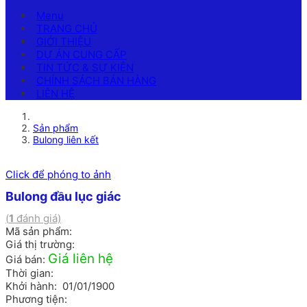
Menu
TRANG CHỦ
GIỚI THIỆU
DỰ ÁN CUNG CẤP
TIN TỨC & SỰ KIỆN
CHÍNH SÁCH BÁN HÀNG
LIÊN HỆ
Sản phẩm
Bulong liên kết
Click để phóng to ảnh
Bulong đầu lục giác
(
1
đánh giá)
Mã sản phẩm:
Giá thị trường:
Giá liên hệ
Giá bán:
Thời gian:
Khởi hành: 01/01/1900
Phương tiện: