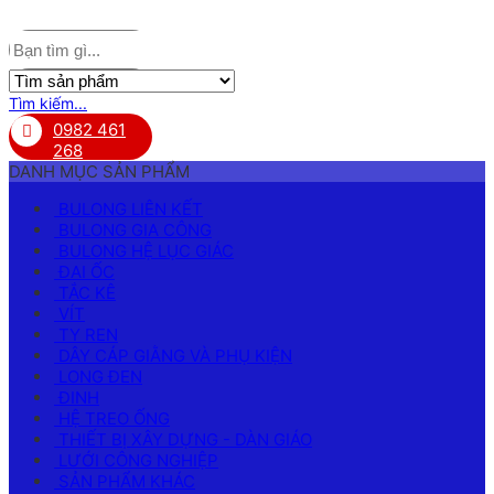
Tìm kiếm...
0982 461
268
DANH MỤC SẢN PHẨM
BULONG LIÊN KẾT
BULONG GIA CÔNG
BULONG HỆ LỤC GIÁC
ĐAI ỐC
TẮC KÊ
VÍT
TY REN
DÂY CÁP GIẰNG VÀ PHỤ KIỆN
LONG ĐEN
ĐINH
HỆ TREO ỐNG
THIẾT BỊ XÂY DỰNG - DÀN GIÁO
LƯỚI CÔNG NGHIỆP
SẢN PHẨM KHÁC