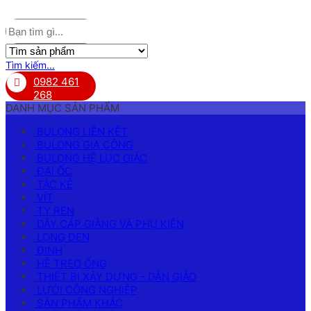
Tìm kiếm...
0982 461
268
DANH MỤC SẢN PHẨM
BULONG LIÊN KẾT
BULONG GIA CÔNG
BULONG HỆ LỤC GIÁC
ĐAI ỐC
TẮC KÊ
VÍT
TY REN
DÂY CÁP GIẰNG VÀ PHỤ KIỆN
LONG ĐEN
ĐINH
HỆ TREO ỐNG
THIẾT BỊ XÂY DỰNG - DÀN GIÁO
LƯỚI CÔNG NGHIỆP
SẢN PHẨM KHÁC