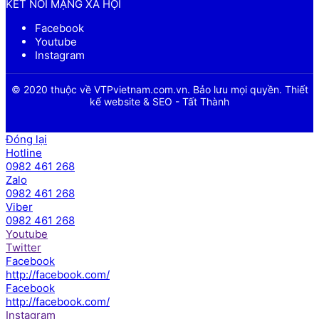
KẾT NỐI MẠNG XÃ HỘI
Facebook
Youtube
Instagram
© 2020 thuộc về VTPvietnam.com.vn. Bảo lưu mọi quyền. Thiết
kế website & SEO - Tất Thành
Đóng lại
Hotline
0982 461 268
Zalo
0982 461 268
Viber
0982 461 268
Youtube
Twitter
Facebook
http://facebook.com/
Facebook
http://facebook.com/
Instagram