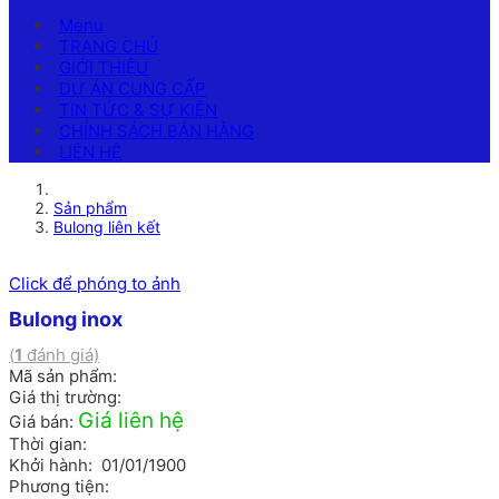
Menu
TRANG CHỦ
GIỚI THIỆU
DỰ ÁN CUNG CẤP
TIN TỨC & SỰ KIỆN
CHÍNH SÁCH BÁN HÀNG
LIÊN HỆ
Sản phẩm
Bulong liên kết
Click để phóng to ảnh
Bulong inox
(
1
đánh giá)
Mã sản phẩm:
Giá thị trường:
Giá liên hệ
Giá bán:
Thời gian:
Khởi hành: 01/01/1900
Phương tiện: