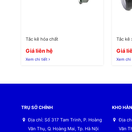
Tắc kê hóa chất
Tắc kê 
Giá liên hệ
Giá li
Xem chi tiết
Xem chi 
TRỤ SỞ CHÍNH
KHO HÀN
Địa chỉ: Số 317 Tam Trinh, P. Hoàng
Địa ch
Văn Thụ, Q. Hoàng Mai, Tp. Hà Nội
Văn Th