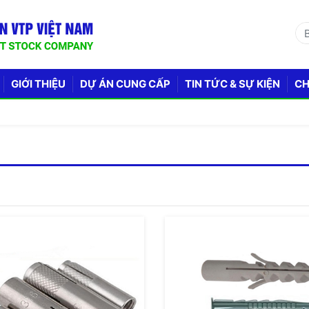
GIỚI THIỆU
DỰ ÁN CUNG CẤP
TIN TỨC & SỰ KIỆN
CH