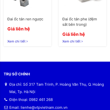
Đai ốc tán ren ngược
Đai ốc tán phe (đệm
sắt bên trong)
Giá liên hệ
Giá liên hệ
Xem chi tiết
Xem chi tiết
TRỤ SỞ CHÍNH
Địa chỉ: Số 317 Tam Trinh, P. Hoàng Văn Thụ, Q. Hoàng
Mai, Tp. Hà Nội
Điện thoại: 0982 461 268
Email: lienhe@vtpvietnam.com.vn