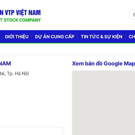
GIỚI THIỆU
DỰ ÁN CUNG CẤP
TIN TỨC & SỰ KIỆN
CH
 NAM
Xem bản đồ Google Ma
ai, Tp. Hà Nội