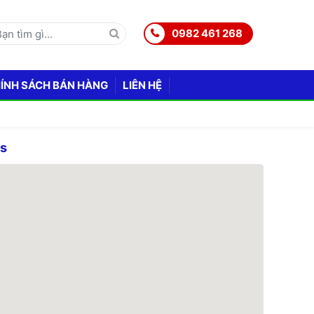
0982 461 268
ÍNH SÁCH BÁN HÀNG
LIÊN HỆ
ps