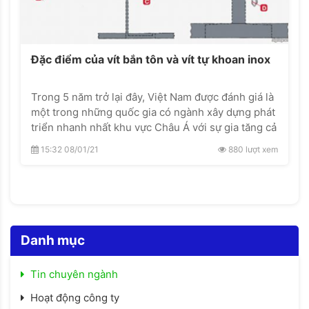
Đặc điểm của vít bắn tôn và vít tự khoan inox
Trong 5 năm trở lại đây, Việt Nam được đánh giá là
một trong những quốc gia có ngành xây dựng phát
triển nhanh nhất khu vực Châu Á với sự gia tăng cả
về số lượng và chất lượng của các dự án xây dựng
15:32 08/01/21
880 lượt xem
hiện đại như: Các tuyến Metro, các trung tâm
thương mại cao cấp, hệ thống chung cư, hệ thống
giao thông, đường cao tốc,..
Danh mục
Tin chuyên ngành
Hoạt động công ty