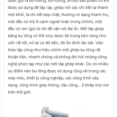
được gọi là bu-loong, bù-loong, là một sản phẩm cơ khí
được sử dụng để lắp ráp, ghép nối các chi tiết lại thành
một khối, là chi tiết kẹp chặt, thường có dạng thanh trụ,
một đầu có mũ 6 cạnh ngoài hoặc trong (chìm), một
đầu có ren (gọi là vít) để vặn với đai ốc. Mối lắp ghép
bằng bu lông có thể chịu được tải trọng kéo cũng như
uốn rất tốt, nó lại có độ bền, độ ổn định lâu dài. Việc
tháo lắp cũng như hiệu chỉnh mối ghép bu lông rất
thuận tiện, nhanh chóng và không đòi hỏi những công
nghệ phức tạp như các mối lắp ghép khác. Do có nhiều
ưu điểm nên bu lông được sử dụng rộng rãi trong các
máy móc, thiết bị công nghiệp, các công trình xây
dựng, công trình giao thông, cầu cống... ở khắp mọi nơi
trên thế giới.