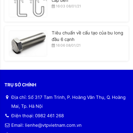
cấp bền
16:03 08/01/21
Tiêu chuẩn về cấu tạo của bu long
đầu 6 cạnh
16:06 08/01/21
TRỤ SỞ CHÍNH
Địa chỉ: Số 317 Tam Trinh, P. Hoàng Văn Thụ, Q. Hoàng
Mai, Tp. Hà Nội
Điện thoại: 0982 461 268
Email: lienhe@vtpvietnam.com.vn