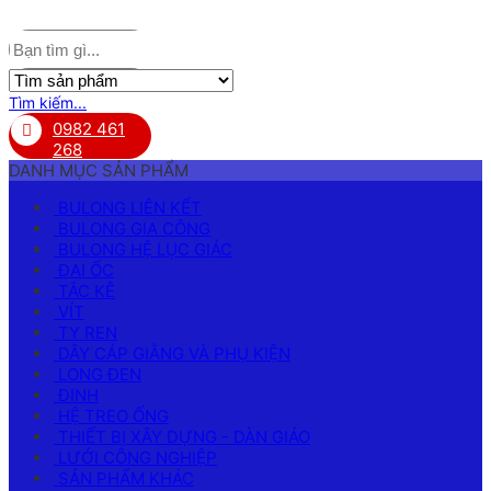
Tìm kiếm...
0982 461
268
DANH MỤC SẢN PHẨM
BULONG LIÊN KẾT
BULONG GIA CÔNG
BULONG HỆ LỤC GIÁC
ĐAI ỐC
TẮC KÊ
VÍT
TY REN
DÂY CÁP GIẰNG VÀ PHỤ KIỆN
LONG ĐEN
ĐINH
HỆ TREO ỐNG
THIẾT BỊ XÂY DỰNG - DÀN GIÁO
LƯỚI CÔNG NGHIỆP
SẢN PHẨM KHÁC