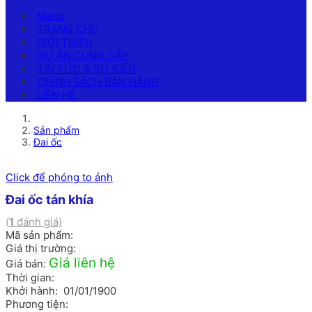
Menu
TRANG CHỦ
GIỚI THIỆU
DỰ ÁN CUNG CẤP
TIN TỨC & SỰ KIỆN
CHÍNH SÁCH BÁN HÀNG
LIÊN HỆ
Sản phẩm
Đai ốc
Click để phóng to ảnh
Đai ốc tán khía
(
1
đánh giá)
Mã sản phẩm:
Giá thị trường:
Giá liên hệ
Giá bán:
Thời gian:
Khởi hành: 01/01/1900
Phương tiện: