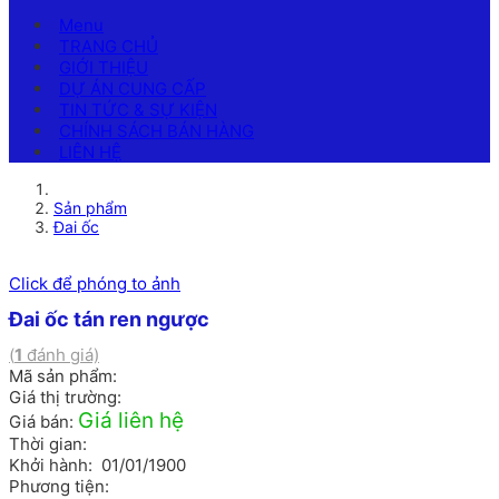
Menu
TRANG CHỦ
GIỚI THIỆU
DỰ ÁN CUNG CẤP
TIN TỨC & SỰ KIỆN
CHÍNH SÁCH BÁN HÀNG
LIÊN HỆ
Sản phẩm
Đai ốc
Click để phóng to ảnh
Đai ốc tán ren ngược
(
1
đánh giá)
Mã sản phẩm:
Giá thị trường:
Giá liên hệ
Giá bán:
Thời gian:
Khởi hành: 01/01/1900
Phương tiện: