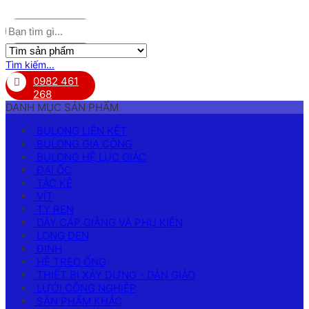
Tìm kiếm...
0982 461
268
DANH MỤC SẢN PHẨM
BULONG LIÊN KẾT
BULONG GIA CÔNG
BULONG HỆ LỤC GIÁC
ĐAI ỐC
TẮC KÊ
VÍT
TY REN
DÂY CÁP GIẰNG VÀ PHỤ KIỆN
LONG ĐEN
ĐINH
HỆ TREO ỐNG
THIẾT BỊ XÂY DỰNG - DÀN GIÁO
LƯỚI CÔNG NGHIỆP
SẢN PHẨM KHÁC