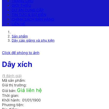
TRANG CHỦ
GIỚI THIỆU
DỰ ÁN CUNG CẤP
TIN TỨC & SỰ KIỆN
CHÍNH SÁCH BÁN HÀNG
LIÊN HỆ
Sản phẩm
Dây cáp giằng và phụ kiện
Click để phóng to ảnh
Dây xích
(
1
đánh giá)
Mã sản phẩm:
Giá thị trường:
Giá liên hệ
Giá bán:
Thời gian:
Khởi hành: 01/01/1900
Phương tiện: