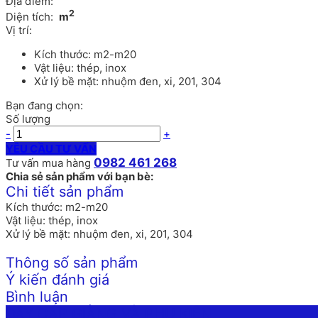
Địa điểm:
2
Diện tích:
m
Vị trí:
Kích thước: m2-m20
Vật liệu: thép, inox
Xử lý bề mặt: nhuộm đen, xi, 201, 304
Bạn đang chọn:
Số lượng
-
+
YÊU CẦU TƯ VẤN
0982 461 268
Tư vấn mua hàng
Chia sẻ sản phẩm với bạn bè:
Chi tiết sản phẩm
Kích thước: m2-m20
Vật liệu: thép, inox
Xử lý bề mặt: nhuộm đen, xi, 201, 304
Thông số sản phẩm
Ý kiến đánh giá
Bình luận
DÂY CÁP GIẰNG VÀ PHỤ KIỆN