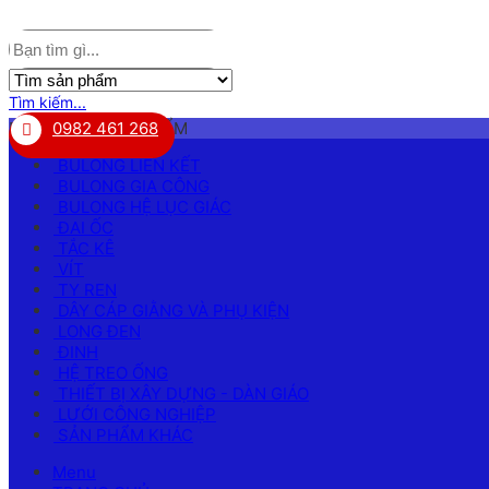
Tìm kiếm...
DANH MỤC SẢN PHẨM
0982 461 268
BULONG LIÊN KẾT
BULONG GIA CÔNG
BULONG HỆ LỤC GIÁC
ĐAI ỐC
TẮC KÊ
VÍT
TY REN
DÂY CÁP GIẰNG VÀ PHỤ KIỆN
LONG ĐEN
ĐINH
HỆ TREO ỐNG
THIẾT BỊ XÂY DỰNG - DÀN GIÁO
LƯỚI CÔNG NGHIỆP
SẢN PHẨM KHÁC
Menu