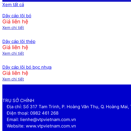
Xem tất cả
Dây cáp lõi bó
Giá liên hệ
Xem chi tiết
Dây cáp lõi thép
Giá liên hệ
Xem chi tiết
Dây cáp lõi bó bọc nhựa
Giá liên hệ
Xem chi tiết
TRỤ SỞ CHÍNH
Địa chỉ: Số 317 Tam Trinh, P. Hoàng Văn Thụ, Q. Hoàng Mai, 
Điện thoại: 0982 461 268
Email: lienhe@vtpvietnam.com.vn
Website: www.vtpvietnam.com.vn