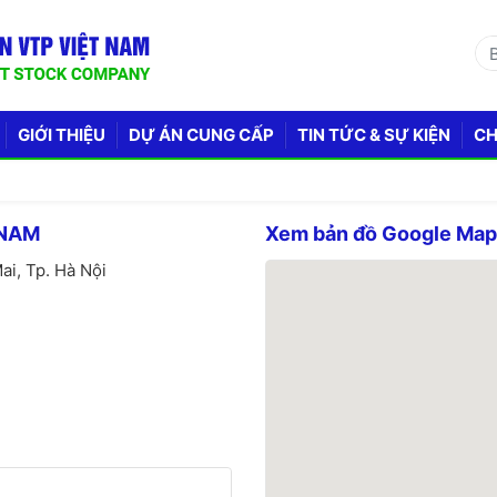
GIỚI THIỆU
DỰ ÁN CUNG CẤP
TIN TỨC & SỰ KIỆN
CH
 NAM
Xem bản đồ Google Ma
ai, Tp. Hà Nội