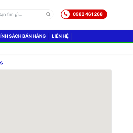
0982 461 268
ÍNH SÁCH BÁN HÀNG
LIÊN HỆ
ps