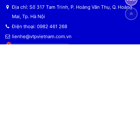
Địa chỉ: Số 317 Tam Trinh, P. Hoàng Văn Thụ, Q. Hoàng
Mai, Tp. Hà Nội
Điện thoại: 0982 461 268
lienhe@vtpvietnam.com.vn
KHO HÀNG SỐ 2
Địa chỉ: Số 317 Tam Trinh, P. Hoàng Văn Thụ, Q. Hoàng
Mai, Tp. Hà Nội
Điện thoại: 0982 461 268
Email: lienhe@vtpvietnam.com.vn
KẾT NỐI MẠNG XÃ HỘI