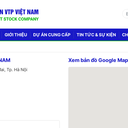
GIỚI THIỆU
DỰ ÁN CUNG CẤP
TIN TỨC & SỰ KIỆN
CH
 NAM
Xem bản đồ Google Ma
ai, Tp. Hà Nội