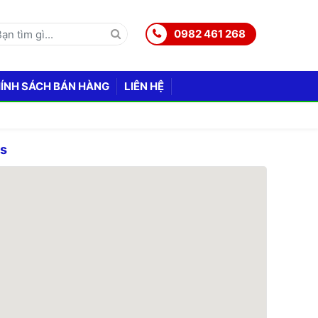
0982 461 268
ÍNH SÁCH BÁN HÀNG
LIÊN HỆ
ps