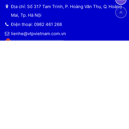
Địa chỉ: Số 317 Tam Trinh, P. Hoàng Văn Thụ, Q. Hoàng
Mai, Tp. Hà Nội
Điện thoại: 0982 461 268
lienhe@vtpvietnam.com.vn
KHO HÀNG SỐ 2
Địa chỉ: Số 317 Tam Trinh, P. Hoàng Văn Thụ, Q. Hoàng
Mai, Tp. Hà Nội
Điện thoại: 0982 461 268
Email: lienhe@vtpvietnam.com.vn
KẾT NỐI MẠNG XÃ HỘI