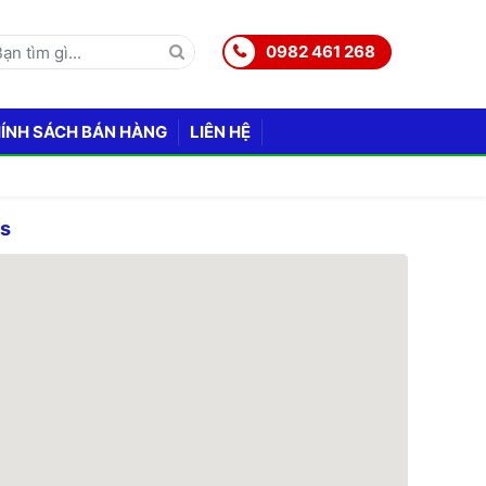
0982 461 268
ÍNH SÁCH BÁN HÀNG
LIÊN HỆ
ps