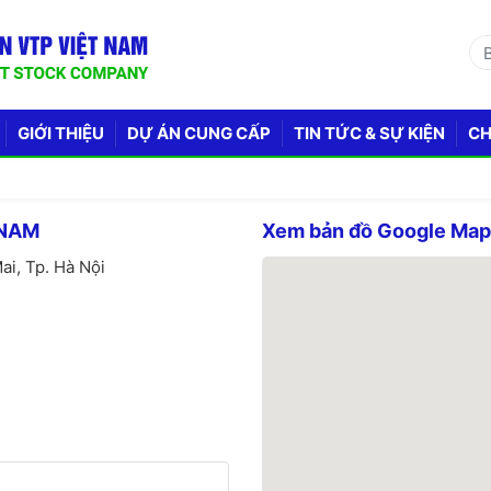
GIỚI THIỆU
DỰ ÁN CUNG CẤP
TIN TỨC & SỰ KIỆN
CH
 NAM
Xem bản đồ Google Ma
ai, Tp. Hà Nội