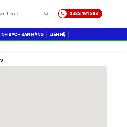
0982 461 268
ÍNH SÁCH BÁN HÀNG
LIÊN HỆ
ps