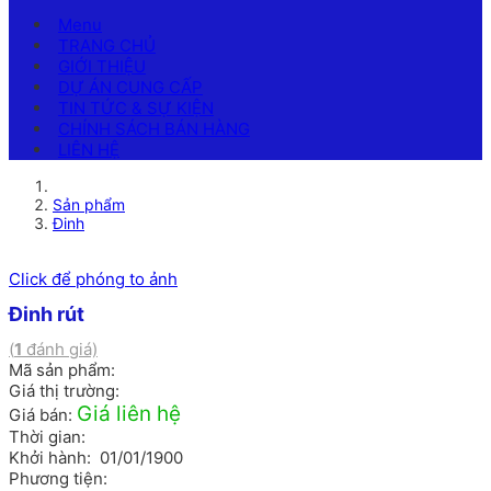
Menu
TRANG CHỦ
GIỚI THIỆU
DỰ ÁN CUNG CẤP
TIN TỨC & SỰ KIỆN
CHÍNH SÁCH BÁN HÀNG
LIÊN HỆ
Sản phẩm
Đinh
Click để phóng to ảnh
Đinh rút
(
1
đánh giá)
Mã sản phẩm:
Giá thị trường:
Giá liên hệ
Giá bán:
Thời gian:
Khởi hành: 01/01/1900
Phương tiện: