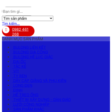
Tìm kiếm...
0982 461
268
DANH MỤC SẢN PHẨM
BULONG LIÊN KẾT
BULONG GIA CÔNG
BULONG HỆ LỤC GIÁC
ĐAI ỐC
TẮC KÊ
VÍT
TY REN
DÂY CÁP GIẰNG VÀ PHỤ KIỆN
LONG ĐEN
ĐINH
HỆ TREO ỐNG
THIẾT BỊ XÂY DỰNG - DÀN GIÁO
LƯỚI CÔNG NGHIỆP
SẢN PHẨM KHÁC