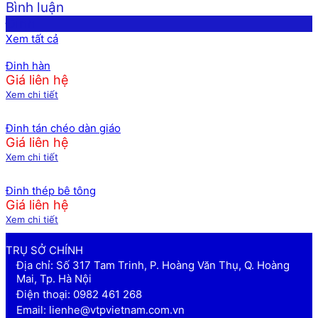
Bình luận
Đinh
Xem tất cả
Đinh hàn
Giá liên hệ
Xem chi tiết
Đinh tán chéo dàn giáo
Giá liên hệ
Xem chi tiết
Đinh thép bê tông
Giá liên hệ
Xem chi tiết
TRỤ SỞ CHÍNH
Địa chỉ: Số 317 Tam Trinh, P. Hoàng Văn Thụ, Q. Hoàng
Mai, Tp. Hà Nội
Điện thoại: 0982 461 268
Email: lienhe@vtpvietnam.com.vn